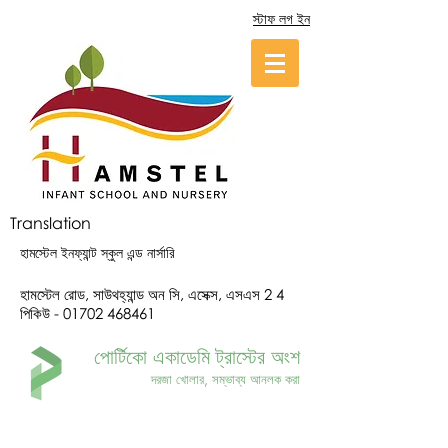
স্টাফ লগ ইন
Translation
হামস্টেল ইনফ্যান্ট স্কুল এন্ড নার্সারি
হামস্টেল রোড, সাউথহ্যান্ড অন সি, এসেক্স, এসএস 2 4
পিকিউ -
01702 468461
পোর্টিকো একাডেমি ট্রাস্টের অংশ
দরজা খোলার, সম্ভাব্য আনলক করা