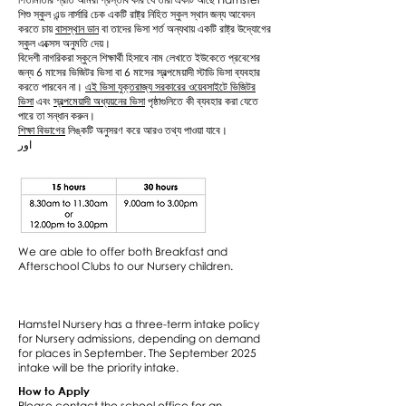
শিশু স্কুল এন্ড নার্সারি চেক একটি রাষ্ট্র নিহিত স্কুল স্থান জন্য আবেদন
করতে চায়
বাসস্থান ডান
বা তাদের ভিসা শর্ত অন্যথায় একটি রাষ্ট্র উদ্যোগের
স্কুল এক্সেস অনুমতি দেয়।
বিদেশী নাগরিকরা স্কুলে শিক্ষার্থী হিসাবে নাম লেখাতে ইউকেতে প্রবেশের
জন্য 6 মাসের ভিজিটর ভিসা বা 6 মাসের স্বল্পমেয়াদী স্টাডি ভিসা ব্যবহার
করতে পারবেন না।
এই ভিসা যুক্তরাজ্য সরকারের ওয়েবসাইটে ভিজিটর
ভিসা
এবং
স্বল্পমেয়াদী অধ্যয়নের ভিসা
পৃষ্ঠাগুলিতে কী ব্যবহার করা যেতে
পারে তা সন্ধান করুন।
শিক্ষা বিভাগের
লিঙ্কটি অনুসরণ করে আরও তথ্য পাওয়া যাবে।
اور
We are able to offer both Breakfast and
Afterschool Clubs to our Nursery children.
Hamstel Nursery has a three-term intake policy
for Nursery admissions, depending on demand
for places in September. The September 2025
intake will be the priority intake.
How to Apply
Please contact the school office for an