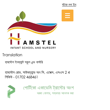
স্টাফ লগ ইন
Translation
হামস্টেল ইনফ্যান্ট স্কুল এন্ড নার্সারি
হামস্টেল রোড, সাউথহ্যান্ড অন সি, এসেক্স, এসএস 2 4
পিকিউ -
01702 468461
পোর্টিকো একাডেমি ট্রাস্টের অংশ
দরজা খোলার, সম্ভাব্য আনলক করা