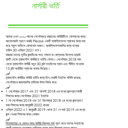
নার্সারী ভর্তি
আমরা এখন ২০২১ সালের সেপ্টেম্বরে বাচ্চাদের নার্সারিটিতে যোগদানের জন্য
আবেদনগুলি গ্রহণ করছি Please একটি অ্যাপ্লিকেশন প্যাকের জন্য দয়া
করে স্কুল অফিসে যোগাযোগ করুন। অ্যাপ্লিকেশনগুলির জন্য বন্ধের
তারিখ 30 এপ্রিল 2021 হবে।
বাচ্চারা তাদের তৃতীয় জন্মদিনের পরে, দক্ষতা বা যোগ্যতার উল্লেখ ছাড়াই
শব্দটি থেকে হ্যামস্টেল নার্সারিতে ভর্তির যোগ্য। সেপ্টেম্বর 2018 সাল
থেকে হ্যামস্টেল নার্সারী নতুন 30 ঘন্টা তহবিলের স্থান এবং সীমিত সংখ্যক
15 ঘন্টা অর্থায়িত স্থানের অফার দিয়েছে।
اور
হ্যামস্টেল নার্সারির নার্সারি ভর্তির জন্য তিন মেয়াদী ইনটেক পলিসি রয়েছে,
সেপ্টেম্বরে জায়গাগুলির চাহিদার উপর নির্ভর করে:
اور
1 সেপ্টেম্বর 2017 এবং 31 আগস্ট 2018 এর মধ্যে জন্মগ্রহণকারী
শিশুদের জন্য সেপ্টেম্বর 2021 ইনটেক
1 লা সেপ্টেম্বর 2018 এবং 31 ডিসেম্বর 2018 এর মধ্যে জন্মগ্রহণ
করা শিশুদের জন্য জানুয়ারী 2022 খাওয়া
এপ্রিল 2022 এ 1 জানুয়ারী 2019 থেকে 31 শে মার্চ 2019 এর মধ্যে
জন্ম নেওয়া শিশুদের জন্য ভোজন
اور
পিতামাতারা যে কোনও সময় নার্সারি নিবন্ধন ফর্ম
পূরণ করে তাদের সন্তানের
নামটি আমাদের অপেক্ষার তালিকায় রাখার জন্য জিজ্ঞাসা করতে পারেন