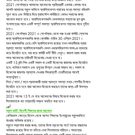
2021 সেপ্টেম্বরে আমাদের আবেদনের প্রক্রিয়াটি একবার খোলার পরে
আপনি আমাদের স্কুল অফিসে অ্যাপ্লিকেশন প্যাকের মধ্যে সমস্ত নথিগুলি
পূরণ করে এবং ফিরিয়ে দিয়ে হ্যামস্টেল নার্সারিতে কোনও স্থানের জন্য
আবেদন করতে হবে। অ্যাপ্লিকেশনগুলি কেবলমাত্র সন্তানের মূল জন্ম
শংসাপত্রের সাথে একটি সম্পূর্ণ সমাপ্ত অ্যাপ্লিকেশন প্যাকের সাথে গৃহীত
হবে।
2021 সেপ্টেম্বর 2021 এ সেপ্টেম্বর থেকে শুরু হওয়া নার্সারি প্লেসের
জন্য অ্যাপ্লিকেশনগুলির জন্য ক্লোজিং তারিখ 30 এপ্রিল 2021।
যখন জায়গাগুলির চেয়ে বেশি অ্যাপ্লিকেশন রয়েছে তখন সময়সীমার দ্বারা
প্রাপ্ত সমস্ত অ্যাপ্লিকেশনগুলি কেবল ওভারসক্রিপশন মানদণ্ড ব্যবহার
করে বিবেচিত হবে, দয়া করে নার্সারী ভর্তি নীতি দেখুন। জায়গা বরাদ্দ করার
সময় আবেদনের তারিখটি বিবেচনায় নেওয়া হবে না।
একটি 15 ঘন্টা শিশু একটি সকাল বা একটি বিকেলের জায়গার জন্য বিবেচিত
হবে, বর্তমানে সকালে এবং দুপুরের মিশ্রণ দেওয়া সম্ভব নয়। সকাল বা
বিকেলের জায়গার প্রস্তাব দেওয়ার সিদ্ধান্তটি হেডটিচারের সাথেই
অন্তর্ভুক্ত।
পিতা / মাতা / যত্ন প্রদানকারী দ্বারা প্রদত্ত সমস্ত তথ্য গোপনীয় হিসাবে
বিবেচিত হবে তবে যারা আবেদন বিবেচনা করছেন তাদের জন্য এটি উপলব্ধ
করা হবে।
2021 সালের 15 ই মে পরে আবেদনের বিষয়ে বিবেচনা করার পরে
পিতামাতাকে যত তাড়াতাড়ি সম্ভব অবহিত করা হবে।
اور
স্কুল ভর্তি: বিদেশী শিশুদের জন্য আবেদন
বেশিরভাগ ক্ষেত্রে বিদেশ থেকে আগত শিশুদের ইংল্যান্ডের স্কুলগুলিতে
যাওয়ার অধিকার রয়েছে।
স্কুলে পড়াশোনা করার জন্য, তাদের ভিসা প্রবেশের শর্তে তাদের বাচ্চাদের
অধিকার রয়েছে কিনা তা খতিয়ে দেখা পিতামাতার দায়িত্ব। সাহায্যের
পিতামাতার প্রতি আমরা প্রস্তাব করি যে তারা একটি আছে Hamstel