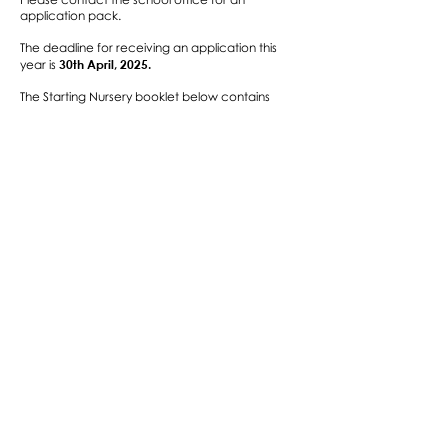
application pack.​
The deadline for receiving an application this
30th April, 2025.
year is
​The Starting Nursery booklet below contains
further details of our Nursery.
Nursery Registration Form
Admission Policy 2025
Breakfast Club & Afterschool Club